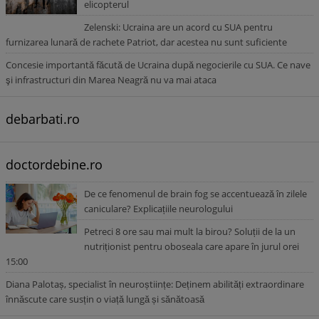
elicopterul
Zelenski: Ucraina are un acord cu SUA pentru
furnizarea lunară de rachete Patriot, dar acestea nu sunt suficiente
Concesie importantă făcută de Ucraina după negocierile cu SUA. Ce nave
şi infrastructuri din Marea Neagră nu va mai ataca
debarbati.ro
doctordebine.ro
De ce fenomenul de brain fog se accentuează în zilele
caniculare? Explicațiile neurologului
Petreci 8 ore sau mai mult la birou? Soluții de la un
nutriționist pentru oboseala care apare în jurul orei
15:00
Diana Palotaș, specialist în neuroștiințe: Deținem abilități extraordinare
înnăscute care susțin o viață lungă și sănătoasă