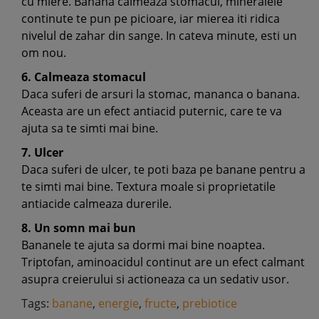
cu miere. Banana calmeaza stomacul, mineralele
continute te pun pe picioare, iar mierea iti ridica
nivelul de zahar din sange. In cateva minute, esti un
om nou.
6. Calmeaza stomacul
Daca suferi de arsuri la stomac, mananca o banana.
Aceasta are un efect antiacid puternic, care te va
ajuta sa te simti mai bine.
7. Ulcer
Daca suferi de ulcer, te poti baza pe banane pentru a
te simti mai bine. Textura moale si proprietatile
antiacide calmeaza durerile.
8. Un somn mai bun
Bananele te ajuta sa dormi mai bine noaptea.
Triptofan, aminoacidul continut are un efect calmant
asupra creierului si actioneaza ca un sedativ usor.
Tags:
banane
,
energie
,
fructe
,
prebiotice